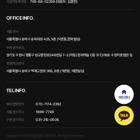
사업자등록번호
765-86-02259 (대표자 : 김훈찬)
OFFICE INFO.
서울 본사
서울특별시 송파구 송파대로 425, 5층 (석촌동,문화빌딩)
수원 분사무소
경기도 수원시 영통구 광교중앙로248번길 7-2 (하동) 원희캐슬 C동 317,318호 수원지방법원 앞
회생파산센터
서울특별시 송파구 백제고분로 365, 9층 (석촌동, 태문빌딩)
TEL INFO.
메인센터
형사전문센터
070-7174-2392
서울 본사무소
1899-7749
수원 분사무소
031-215-0508
Copyright © 2024 법무법인 에이파트. All Right Reserved